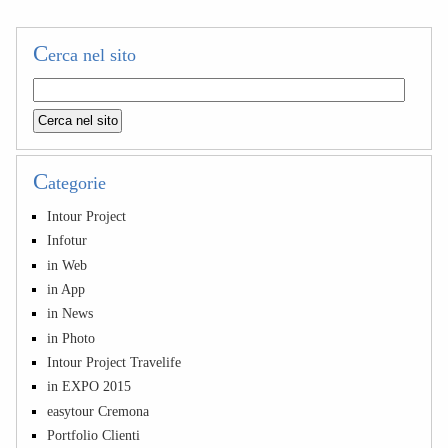
C
erca nel sito
C
ategorie
Intour Project
Infotur
in Web
in App
in News
in Photo
Intour Project Travelife
in EXPO 2015
easytour Cremona
Portfolio Clienti