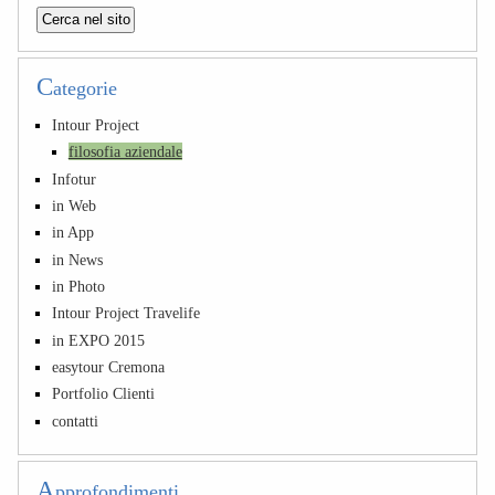
C
ategorie
Intour Project
filosofia aziendale
Infotur
in Web
in App
in News
in Photo
Intour Project Travelife
in EXPO 2015
easytour Cremona
Portfolio Clienti
contatti
A
pprofondimenti