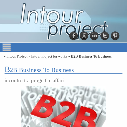
»
Intour Project
»
Intour Project for works
» B2B Business To Business
B
2B Business To Business
incontro tra progetti e affari