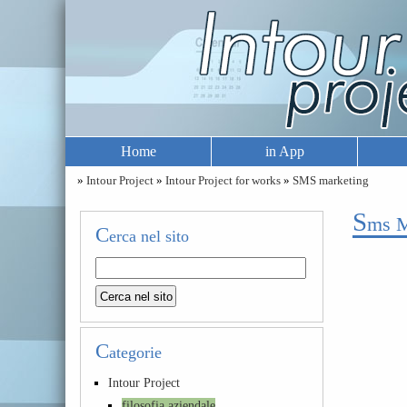
Home
in App
»
Intour Project
»
Intour Project for works
»
SMS marketing
s
ms M
C
erca nel sito
C
ategorie
Intour Project
filosofia aziendale