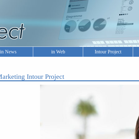
in News
in Web
Intour Project
arketing Intour Project