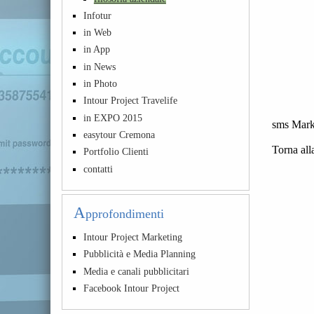
Infotur
in Web
in App
in News
in Photo
Intour Project Travelife
in EXPO 2015
sms Marke
easytour Cremona
Torna all
Portfolio Clienti
contatti
A
pprofondimenti
Intour Project Marketing
Pubblicità e Media Planning
Media e canali pubblicitari
Facebook Intour Project