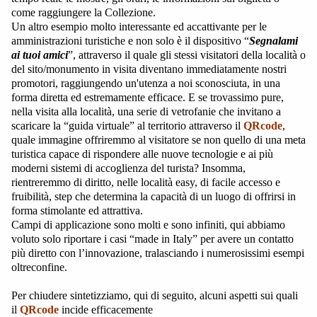
come raggiungere la Collezione.
Un altro esempio molto interessante ed accattivante per le
amministrazioni turistiche e non solo è il dispositivo “
Segnalami
ai tuoi amici
”, attraverso il quale gli stessi visitatori della località o
del sito/monumento in visita diventano immediatamente nostri
promotori, raggiungendo un'utenza a noi sconosciuta, in una
forma diretta ed estremamente efficace. E se trovassimo pure,
nella visita alla località, una serie di vetrofanie che invitano a
scaricare la “guida virtuale” al territorio attraverso il
QRcode
,
quale immagine offriremmo al visitatore se non quello di una meta
turistica capace di rispondere alle nuove tecnologie e ai più
moderni sistemi di accoglienza del turista? Insomma,
rientreremmo di diritto, nelle località easy, di facile accesso e
fruibilità, step che determina la capacità di un luogo di offrirsi in
forma stimolante ed attrattiva.
Campi di applicazione sono molti e sono infiniti, qui abbiamo
voluto solo riportare i casi “made in Italy” per avere un contatto
più diretto con l’innovazione, tralasciando i numerosissimi esempi
oltreconfine.
Per chiudere sintetizziamo, qui di seguito, alcuni aspetti sui quali
il
QRcode
incide efficacemente