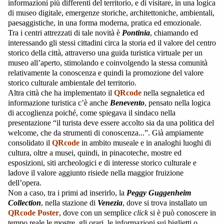
informazioni più differenti del territorio, e di visitare, in una logica
di museo digitale, emergenze storiche, architettoniche, ambientali,
paesaggistiche, in una forma moderna, pratica ed emozionale.
Tra i centri attrezzati di tale novità è
Pontinia
, chiamando ed
interessando gli stessi cittadini circa la storia ed il valore del centro
storico della città, attraverso una guida turistica virtuale per un
museo all’aperto, stimolando e coinvolgendo la stessa comunità
relativamente la conoscenza e quindi la promozione del valore
storico culturale ambientale del territorio.
Altra città che ha implementato il
QRcode
nella segnaletica ed
informazione turistica c’è anche
Benevento
, pensato nella logica
di accoglienza poiché, come spiegava il sindaco nella
presentazione “il turista deve essere accolto sia da una politica del
welcome, che da strumenti di conoscenza...”. Già ampiamente
consolidato il
QRcode
in ambito museale e in analoghi luoghi di
cultura, oltre a musei, quindi, in pinacoteche, mostre ed
esposizioni, siti archeologici e di interesse storico culturale e
ladove il valore aggiunto risiede nella maggior fruizione
dell’opera.
Non a caso, tra i primi ad inserirlo, la
Peggy Guggenheim
Collection
, nella stazione di
Venezia
, dove si trova installato un
QRcode
Poster
, dove con un semplice
click
si è può conoscere in
tempo reale le mostre, gli orari, le informazioni sui biglietti o