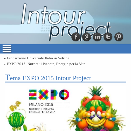
»
Esposizione Universale Italia in Vetrina
»
EXPO 2015: Nutrire il Pianeta, Energia per la Vita
t
ema EXPO 2015 Intour Project