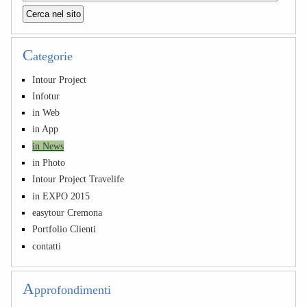
C
ategorie
Intour Project
Infotur
in Web
in App
in News
in Photo
Intour Project Travelife
in EXPO 2015
easytour Cremona
Portfolio Clienti
contatti
A
pprofondimenti