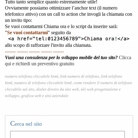
Tutto tanto semplice quanto estremamente utile!
Ovviamente possiamo ottimizzare l’anchor text (il numero
telefonico attivo) con un call to action che invogli la chiamata con
un invito tipo:
Se vuoi contattarmi Chiama ora e lo script da inserire sarà:
"
Se vuoi contattarmi
" seguito da
allo scopo di rafforzare l'invito alla chiamata.
------- ------- ------- ------- -------
Vuoi una consulenza per lo sviluppo mobile del tuo sito?
Clicca
qui e richiedi un preventivo gratuito
numero telefono cliccabile html, link numero di telefono, link telefono
html, numero di telefono cliccabile html, come rendere il numero di telefono
cliccabile sul sito, dialer diretto da sito web, siti web progettazione e
sviluppo, grafica web e sito aziendale
C
erca nel sito