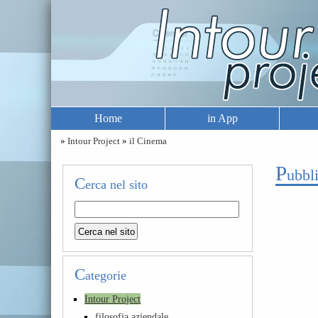
Home
in App
»
Intour Project
»
il Cinema
p
ubbl
C
erca nel sito
C
ategorie
Intour Project
filosofia aziendale