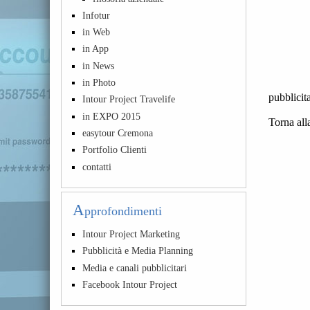
Infotur
in Web
in App
in News
in Photo
pubblicit
Intour Project Travelife
in EXPO 2015
Torna all
easytour Cremona
Portfolio Clienti
contatti
A
pprofondimenti
Intour Project Marketing
Pubblicità e Media Planning
Media e canali pubblicitari
Facebook Intour Project