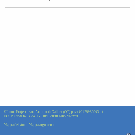
©Intour Project - sant'Antonio di Gallura (OT) p.iva 02429980903 c.f.
RCCBTS68D43B354H - Tutti i diritti sono riservati
Mappa del sito
Mappa argomenti