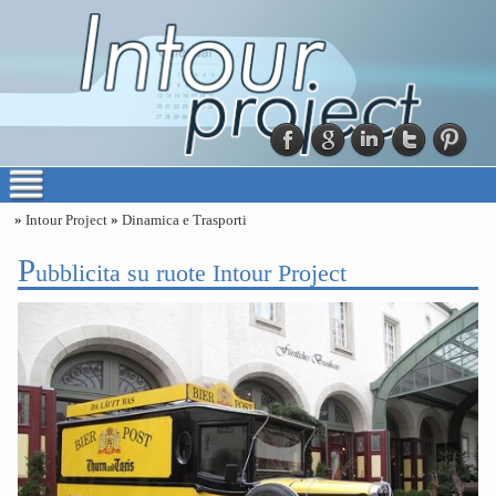
»
Intour Project
»
Dinamica e Trasporti
p
ubblicita su ruote Intour Project