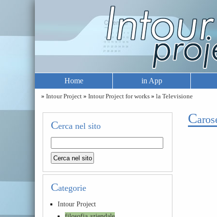
Home
in App
»
Intour Project
»
Intour Project for works
»
la Televisione
c
aros
C
erca nel sito
C
ategorie
Intour Project
filosofia aziendale