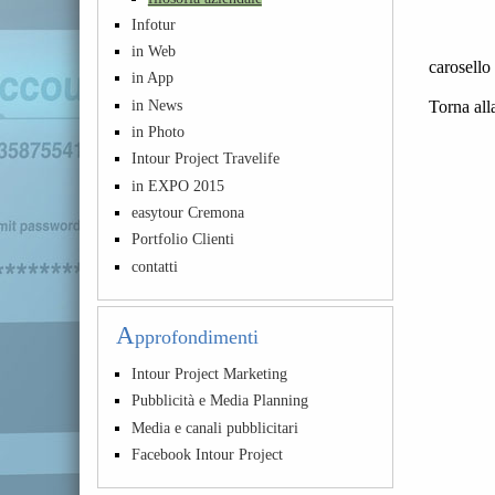
Infotur
in Web
carosello
in App
in News
Torna all
in Photo
Intour Project Travelife
in EXPO 2015
easytour Cremona
Portfolio Clienti
contatti
A
pprofondimenti
Intour Project Marketing
Pubblicità e Media Planning
Media e canali pubblicitari
Facebook Intour Project