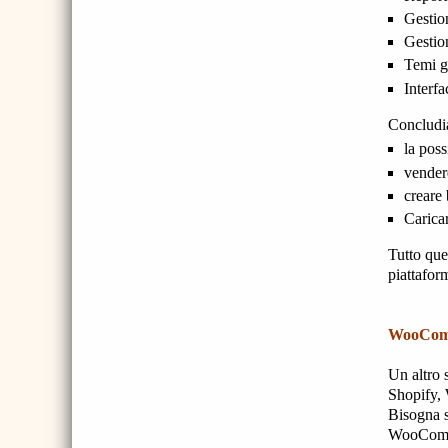
Gestio
Gestio
Temi g
Interfa
Concludia
la poss
vender
creare 
Caricar
Tutto que
piattafor
WooComme
Un altro 
Shopify,
Bisogna s
WooComme