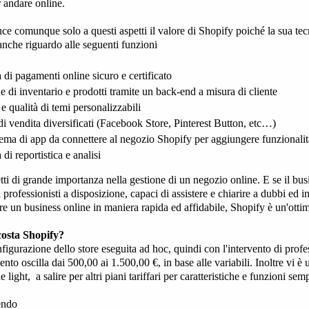
r andare online.
uce comunque solo a questi aspetti il valore di Shopify poiché la sua tecn
anche riguardo alle seguenti funzioni
 di pagamenti online sicuro e certificato
e di inventario e prodotti tramite un back-end a misura di cliente
 e qualità di temi personalizzabili
di vendita diversificati (Facebook Store, Pinterest Button, etc…)
tema di app da connettere al negozio Shopify per aggiungere funzionalit
 di reportistica e analisi
etti di grande importanza nella gestione di un negozio online. E se il bu
professionisti a disposizione, capaci di assistere e chiarire a dubbi ed i
re un business online in maniera rapida ed affidabile, Shopify è un'otti
osta Shopify?
nfigurazione dello store eseguita ad hoc, quindi con l'intervento di prof
mento oscilla dai 500,00 ai 1.500,00 €, in base alle variabili. Inoltre vi
e light, a salire per altri piani tariffari per caratteristiche e funzioni s
endo