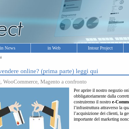
in News
in Web
Intour Project
ui
vendere online? (prima parte) leggi qui
y, WooCommerce, Magento a confronto
Per aprire il nostro negozio onl
obbligatoriamente dalla corrett
costruiremo il nostro
e-Comm
l’infrastruttura attraverso la q
l’acquisizione dei clienti, la g
importante del marketing nonché