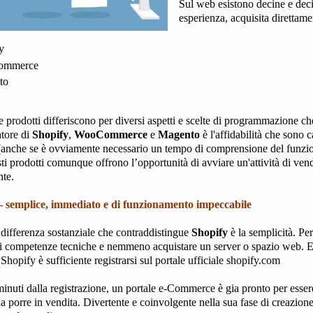
Sul web esistono decine e dec
esperienza, acquisita direttame
y
ommerce
to
e prodotti differiscono per diversi aspetti e scelte di programmazione 
tore di
Shopify
,
WooCommerce
e
Magento
è l'affidabilità che sono ca
(anche se è ovviamente necessario un tempo di comprensione del funzi
sti prodotti comunque offrono l’opportunità di avviare un'attività di ven
te.
– semplice, immediato e di funzionamento impeccabile
differenza sostanziale che contraddistingue
Shopify
è la semplicità. P
ri competenze tecniche e nemmeno acquistare un server o spazio web. E
 Shopify è sufficiente registrarsi sul portale ufficiale shopify.com
inuti dalla registrazione, un portale e-Commerce è gia pronto per essere
da porre in vendita. Divertente e coinvolgente nella sua fase di creazio