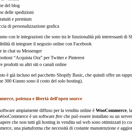
ne del blog
ne delle spedizioni
ratuiti e premium
ccia di personalizzazione grafica
mo con le integrazioni che sono tra le funzionalità più interessanti di 
ibilità di integrare il negozio online con Facebook
e in chat su Messenger
bottoni “Acquista Ora” per Twitter e Pinterest
e prodotti su altri siti o canali online
sto è già incluso nel pacchetto Shopify Basic, che quindi offre un rappo
me 300 €/anno sono il costo del solo hosting).
rce, potenza e libertà dell’open source
software ampiamente diffuso per la vendita online è
WooCommerce
, 
 WooCommerce è un software
free
che può essere installato su un serv
apere che non tutti gli hosting in vendita sul web sono ottimizzati (o
rce, una piattaforma che necessità di costante manutenzione e aggio