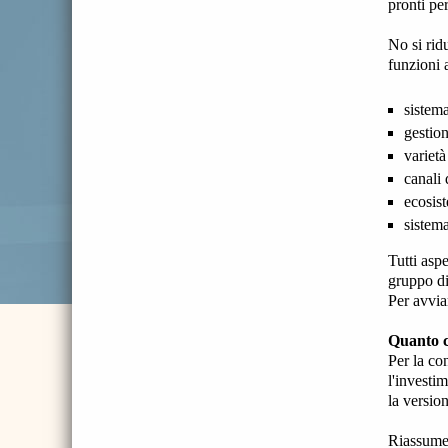
pronti pe
No si rid
funzioni 
sistema
gestion
varietà
canali 
ecosis
sistema
Tutti asp
gruppo di 
Per avvia
Quanto c
Per la co
l'investi
la version
Riassum