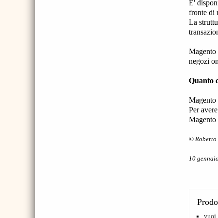
E' dispon
fronte di 
La strutt
transazio
Magento 
negozi on
Quanto 
Magento 
Per avere
Magento p
© Roberto 
10 gennai
Prodot
vuoi 