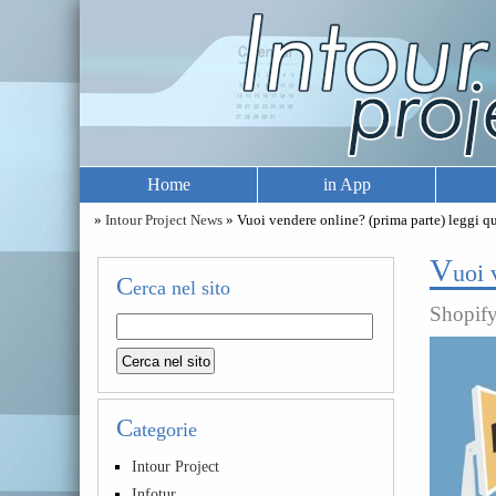
Home
in App
»
Intour Project News
» Vuoi vendere online? (prima parte) leggi q
V
uoi 
C
erca nel sito
Shopif
C
ategorie
Intour Project
Infotur