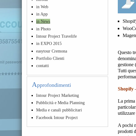
in Web
in App
Shopif
in News
WooC
in Photo
Magen
Intour Project Travelife
in EXPO 2015
easytour Cremona
Questo tr
denomina
Portfolio Clienti
gestione 
contatti
Tutti que
performan
A
pprofondimenti
Shopify 
Intour Project Marketing
La prima 
Pubblicità e Media Planning
particola
Media e canali pubblicitari
utilizzare
Facebook Intour Project
A pochi m
prodotti 