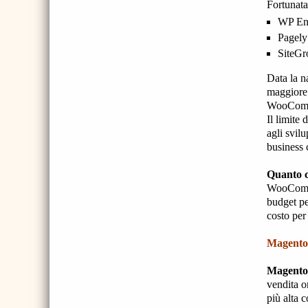
Fortunata
WP Eng
Pagely
SiteGr
Data la n
maggiore 
WooComme
Il limite
agli svil
business 
Quanto 
WooCommer
budget per
costo per
Magento 
Magento
vendita o
più alta 