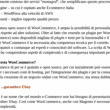
mente esistono dei servizi “
managed
”, che semplificano questo process
ine – su cui è ospitato anche Ecommerce Italia
 – WordPress alla velocità di AWS
ound – miglior rapporto qualità prezzo
atura open source di WooCommerce, è ampia la possibilità di personalizz
rispetto ad altre soluzioni. Oltre al fatto che essendo un plugin per Wo
rce) sono disponibili migliaia di
plugin
e temi per la funzionalità e il
 di WooCommerce è la necessaria alta competenza tecnica per il corretto
uppatori o comunque ad esperti e conoscitori del software. La scelta di 
che comprendono aspetti di complessità e di conseguenza importanti pe
costa WooCommerce?
ce di per se è gratuito e open source, per cui inizialmente può essere
 i necessari costi di hosting, per l'integrazione dei plugin e per la cons
 la creazione di un negozio online con WooCommerce, ma senza dubbio 
...garantisce Ebay
è un nome che nel mondo e-Commerce non hai bisogno di presentazioni,
nline: Ebay. Così come WooCommerce, anche con Magento è necessaria 
complessità.