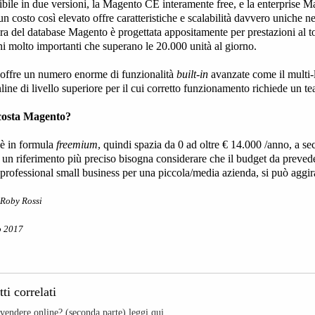
ibile in due versioni, la Magento CE interamente free, e la enterprise 
un costo così elevato offre caratteristiche e scalabilità davvero uniche ne
ura del database Magento è progettata appositamente per prestazioni al t
ni molto importanti che superano le 20.000 unità al giorno.
offre un numero enorme di funzionalità
built-in
avanzate come il multi-l
line di livello superiore per il cui corretto funzionamento richiede un te
costa Magento?
è in formula
freemium
, quindi spazia da 0 ad oltre € 14.000 /anno, a se
 un riferimento più preciso bisogna considerare che il budget da preve
rofessional small business per una piccola/media azienda, si può aggir
Roby Rossi
o 2017
ti correlati
vendere online? (seconda parte) leggi qui