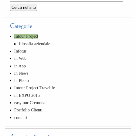
C
ategorie
Intour Project
filosofia aziendale
Infotur
in Web
in App
in News
in Photo
Intour Project Travelife
in EXPO 2015
easytour Cremona
Portfolio Clienti
contatti