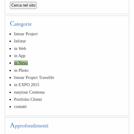
C
ategorie
Intour Project
Infotur
in Web
in App
in News
in Photo
Intour Project Travelife
in EXPO 2015
easytour Cremona
Portfolio Clienti
contatti
A
pprofondimenti