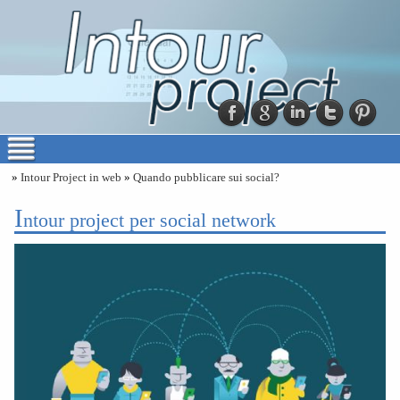
»
Intour Project in web
»
Quando pubblicare sui social?
i
ntour project per social network