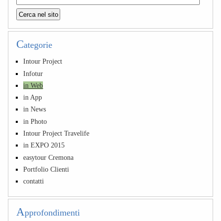
C
ategorie
Intour Project
Infotur
in Web
in App
in News
in Photo
Intour Project Travelife
in EXPO 2015
easytour Cremona
Portfolio Clienti
contatti
A
pprofondimenti