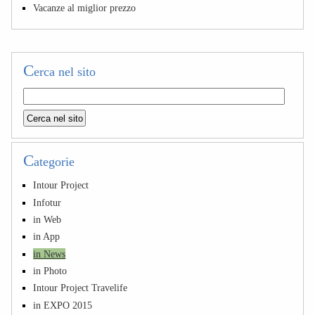
Vacanze al miglior prezzo
C
erca nel sito
C
ategorie
Intour Project
Infotur
in Web
in App
in News
in Photo
Intour Project Travelife
in EXPO 2015