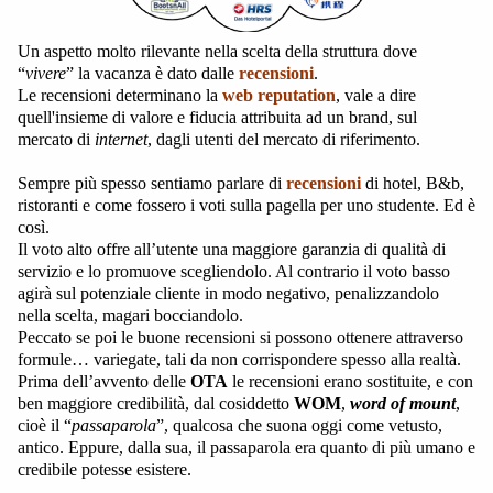
Un aspetto molto rilevante nella scelta della struttura dove
“
vivere
” la vacanza è dato dalle
recensioni
.
Le recensioni determinano la
web reputation
, vale a dire
quell'insieme di valore e fiducia attribuita ad un brand, sul
mercato di
internet
, dagli utenti del mercato di riferimento.
Sempre più spesso sentiamo parlare di
recensioni
di hotel, B&b,
ristoranti e come fossero i voti sulla pagella per uno studente. Ed è
così.
Il voto alto offre all’utente una maggiore garanzia di qualità di
servizio e lo promuove scegliendolo. Al contrario il voto basso
agirà sul potenziale cliente in modo negativo, penalizzandolo
nella scelta, magari bocciandolo.
Peccato se poi le buone recensioni si possono ottenere attraverso
formule… variegate, tali da non corrispondere spesso alla realtà.
Prima dell’avvento delle
OTA
le recensioni erano sostituite, e con
ben maggiore credibilità, dal cosiddetto
WOM
,
word of mount
,
cioè il “
passaparola
”, qualcosa che suona oggi come vetusto,
antico. Eppure, dalla sua, il passaparola era quanto di più umano e
credibile potesse esistere.