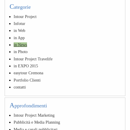
C
ategorie
Intour Project
Infotur
in Web
in App
in News
in Photo
Intour Project Travelife
in EXPO 2015
easytour Cremona
Portfolio Clienti
contatti
A
pprofondimenti
Intour Project Marketing
Pubblicità e Media Planning
Media e canali pubblicitari