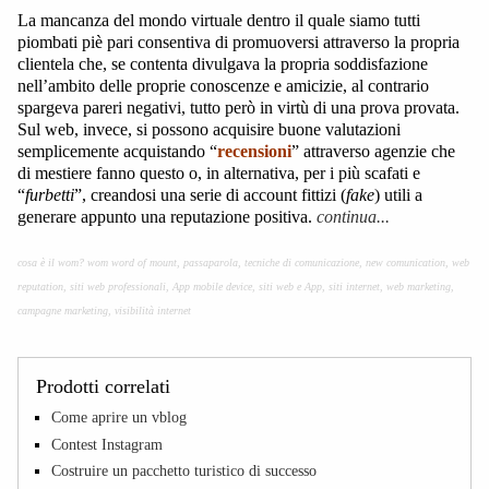
La mancanza del mondo virtuale dentro il quale siamo tutti
piombati piè pari consentiva di promuoversi attraverso la propria
clientela che, se contenta divulgava la propria soddisfazione
nell’ambito delle proprie conoscenze e amicizie, al contrario
spargeva pareri negativi, tutto però in virtù di una prova provata.
Sul web, invece, si possono acquisire buone valutazioni
semplicemente acquistando “
recensioni
” attraverso agenzie che
di mestiere fanno questo o, in alternativa, per i più scafati e
“
furbetti
”, creandosi una serie di account fittizi (
fake
) utili a
generare appunto una reputazione positiva.
continua...
cosa è il wom? wom word of mount, passaparola, tecniche di comunicazione, new comunication, web
reputation, siti web professionali, App mobile device, siti web e App, siti internet, web marketing,
campagne marketing, visibilità internet
Prodotti correlati
Come aprire un vblog
Contest Instagram
Costruire un pacchetto turistico di successo