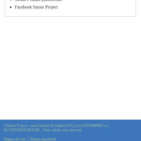
Facebook Intour Project
©Intour Project - sant'Antonio di Gallura (OT) p.iva 02429980903 c.f.
RCCBTS68D43B354H - Tutti i diritti sono riservati
Mappa del sito
Mappa argomenti