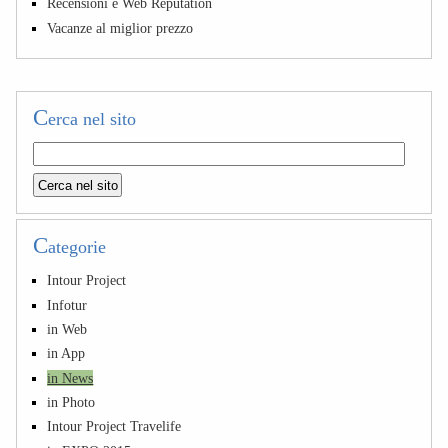
Recensioni e Web Reputation
Vacanze al miglior prezzo
C
erca nel sito
C
ategorie
Intour Project
Infotur
in Web
in App
in News
in Photo
Intour Project Travelife